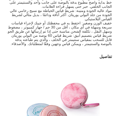
خط بداية واضح مطبوع بدقة بالبوصة على جانب واحد والسنتيمتر على
الجانب الخلفي. حبر حتى يسهل قراءة العلامات.
مواد عالية الجودة ومتينة: شريط قياس الخياطة مع نسيج رخامي عالي
الجودة من جلد البولي يوريثان. أكثر أناقة ودائمًا ، بديل مثالي لشريط
القياس البلاستيكي.
خفيف الوزن وصغير: احتفظ به في محفظتك أو جيبك لإجراء قياسات
سريعة وسهلة في أي مكان ، أقل من 30 جم / جهاز كمبيوتر ، مضغوط
وسهل النقل ، تكلفة الشحن مناسبة حتى إذا تم إرسالها عن طريق الجو.
شريط قياس بتصميم أنيق: شريط قياس 60 بوصة من البولي يوريثان
قابل للسحب بمقياس سنتيمتر في الخلف ، والذي يتم طباعته بدقة
بالبوصة والسنتيمتر ، ويمكن قياس وجهين وفقًا لمتطلباتك. والأصدقاء.
تفاصيل