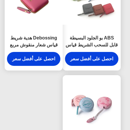
ABS بو الجلود البسيطة
Debossing هدية شريط
قابل للسحب الشريط قياس
قياس شعار منقوش مربع
النسيج الملمس debossing
ABS PU
شعار تذكارية
احصل على أفضل سعر
احصل على أفضل سعر