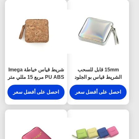
15mm قابل للسحب
شريط قياس خياطة Imega
الشريط قياس بو الجلود
PU ABS مربع 15 مللي متر
هدية تذكارية هلام اللون
هدية تذكارية
احصل على أفضل سعر
احصل على أفضل سعر