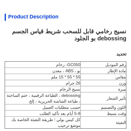
Product Description
نسيج رخامي قابل للسحب شريط قياس الجسم
debossing بو الجلود
تحديد
رقم الموديل
GC050- رخام
مادة الإطار
بو ، ABS ، معدن
مقاس
55 * 55 * 15 ملم
وزن
26 جرام
ميزة
نسيج الرخام
debossing ، الطباعة الرقمية ، ختم الساخنة
تأثير الشعار
، طباعة الشاشة الحريرية ، إلخ.
اللون والتصميم
حسب متطلبات العميل
وقت بسيط
5-8 أيام بعد تأكيد الطلب
كل كيس بولي ؛ طريقة التعبئة الخاصة بك
التعبئة
موضع ترحيب