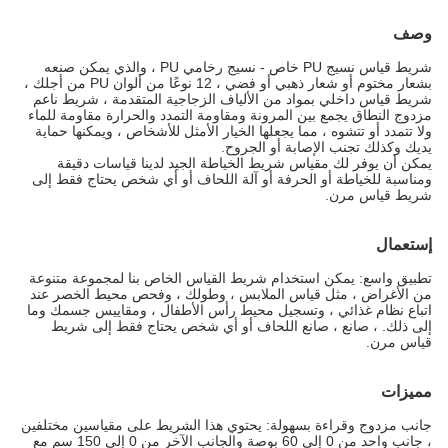
وصف
شريط قياس نسيج PU خاص - نسيج رخامي PU ، والذي يمكن صنعه
بشعار مختوم أو شعار ذهبي أو فضي ، 12 نوعًا من ألوان PU من أجلك ،
شريط قياس داخلي بمواد من الألياف الزجاجية المتقدمة ، شريط ناعم
مزدوج النطاق يجمع بين المرونة ومقاومة التمدد والحرارة مقاومة للماء
ولا تتمدد أو تتشوه ، مما يجعلها الخيار الأمثل للأشخاص ، ويمكنها حماية
يديك وكذلك تجنب الإصابة أو الجروح.
يمكن أن يوفر لك مقياس شريط الخياطة الجيد لدينا قياسات دقيقة
ومناسبة للخياطة أو الحرفة أو آلة اللحاف أو أي شخص يحتاج فقط إلى
شريط قياس مرن.
إستعمال
تطبيق واسع: يمكن استخدام شريط القياس الخاص بنا لمجموعة متنوعة
من الأغراض ، مثل قياس الملابس ، وطولك ، وفحص محيط الخصر عند
اتباع نظام غذائي ، وتسجيل محيط رأس الأطفال ، ومقاييس جسمك وما
إلى ذلك. ، صانع ، صانع اللحاف أو أي شخص يحتاج فقط إلى شريط
قياس مرن.
مميزات
جانب مزدوج وقراءة بسهولة: يحتوي هذا الشريط على مقياسين مختلفين
، جانب واحد من 0 إلى 60 بوصة والجانب الآخر من 0 إلى 150 سم مع