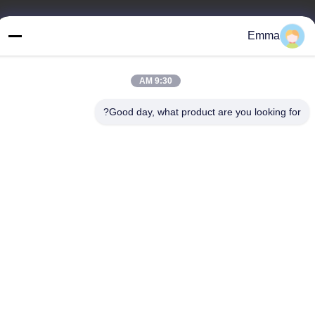
عنواننا
Emma
عنوان
غرفة 1209-1210 ، مبنى Hai Jun Da B ، Guizhou Da Dao Zhong ،
9:30 AM
Ronggui ، Shunde ، Foshan ، Guangdong ، الصين
Good day, what product are you looking for?
تيل
86-15816904632
سياسة الخصوصية
|
خريطة الموقع
الصين جودة جيدة حامل سلسلة المفاتيح المعدنية المورد. حقوق الطبع
والنشر © -2026 SHUNDE IMEGA COMPANY LIMITED IMEGA
CO.,LIMITED . جميع الحقوق محفوظة.