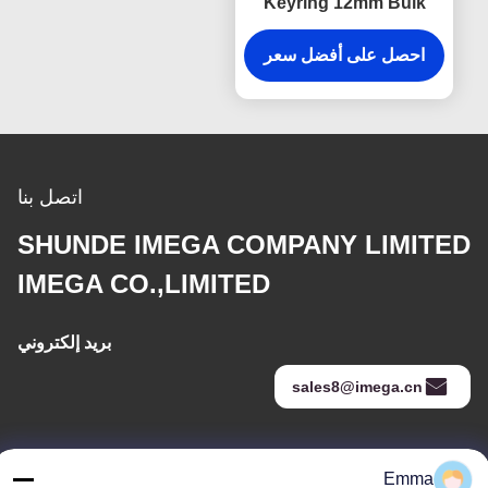
Keyring 12mm Bulk
Leather Keychains
تذكارية هدايا دعائية
احصل على أفضل سعر
اتصل بنا
SHUNDE IMEGA COMPANY LIMITED
IMEGA CO.,LIMITED
بريد إلكتروني
sales8@imega.cn
عنواننا
Emma