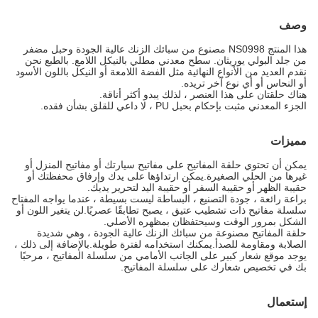
وصف
هذا المنتج NS0998 مصنوع من سبائك الزنك عالية الجودة وحبل مضفر
من جلد البولي يوريثان. سطح معدني مطلي بالنيكل اللامع. بالطبع نحن
نقدم العديد من الأنواع النهائية مثل الفضة اللامعة أو النيكل باللون الأسود
أو النحاس أو أي نوع آخر تريده.
هناك حلقتان على هذا العنصر ، لذلك يبدو أكثر أناقة.
الجزء المعدني مثبت بإحكام بحبل PU ، لا داعي للقلق بشأن فقده.
مميزات
يمكن أن تحتوي حلقة المفاتيح على مفاتيح سيارتك أو مفاتيح المنزل أو
غيرها من الحلي الصغيرة.يمكن ارتداؤها على يدك وإرفاق محفظتك أو
حقيبة الظهر أو حقيبة السفر أو حقيبة اليد لتحرير يديك.
براعة رائعة ، جودة التصنيع ، البساطة ليست بسيطة ، عندما يواجه المفتاح
سلسلة مفاتيح ذات تشطيب عتيق ، يصبح تطابقًا عصريًا.لن يتغير اللون أو
الشكل بمرور الوقت وسيحتفظان بمظهره الأصلي.
حلقة المفاتيح مصنوعة من سبائك الزنك عالية الجودة ، وهي شديدة
الصلابة ومقاومة للصدأ.يمكنك استخدامه لفترة طويلة.بالإضافة إلى ذلك ،
يوجد موقع شعار كبير على الجانب الأمامي من سلسلة المفاتيح ، مرحبًا
بك في تخصيص شعارك على سلسلة المفاتيح.
إستعمال