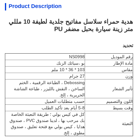
Product Description
هدية حمراء سلاسل مفاتيح جلدية لطيفة 10 مللي
متر زينة سيارة بحبل مضفر PU
تحديد
رقم الموديل
NS0998
مادة الإطار
بو ،
سبائك الزنك
مقاس
103 * 36 * 10 ملم
وزن
27 جرام
Debossing ، الطباعة الرقمية ، الختم
تأثير الشعار
الساخن ، النقش بالليزر ، طباعة الشاشة
الحريرية ، إلخ.
اللون والتصميم
حسب متطلبات العميل
وقت بسيط
5-8 أيام بعد تأكيد الطلب
كل في كيس بولي ؛ طريقة التعبئة الخاصة
بك مرحب بها ، لدينا صندوق PVC ، صندوق
التعبئة
هدايا ، كيس بولي مع فتحة تعليق ، صندوق
مطوي ، إلخ.