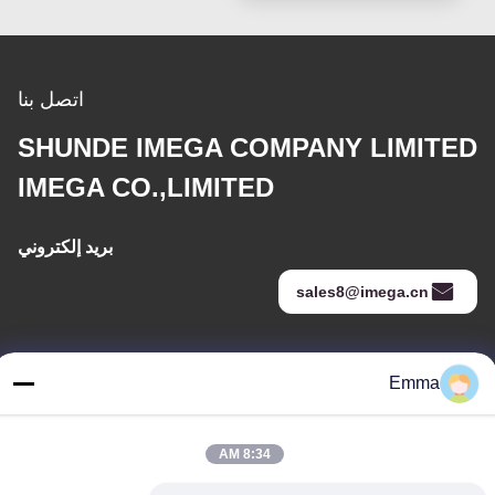
اتصل بنا
SHUNDE IMEGA COMPANY LIMITED
IMEGA CO.,LIMITED
بريد إلكتروني
sales8@imega.cn
عنواننا
Emma
عنوان
غرفة 1209-1210 ، مبنى Hai Jun Da B ، Guizhou Da Dao Zhong ،
8:34 AM
Ronggui ، Shunde ، Foshan ، Guangdong ، الصين