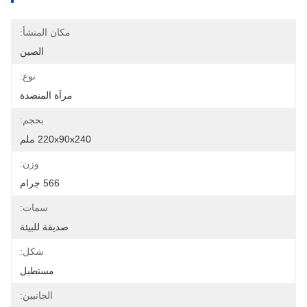
مكان المنشأ:
الصين
نوع:
مرآة المنضدة
بحجم:
220x90x240 ملم
وزن:
566 جرام
سمات:
صديقة للبيئة
شكل:
مستطيل
الجانبين: