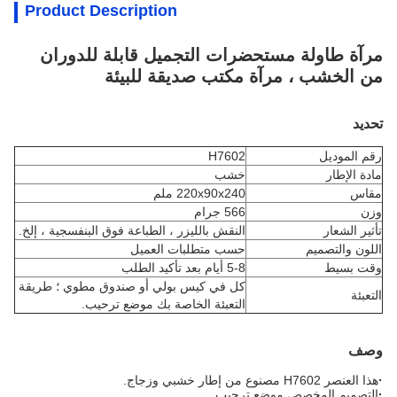
Product Description
مرآة طاولة مستحضرات التجميل قابلة للدوران
من الخشب ، مرآة مكتب صديقة للبيئة
تحديد
رقم الموديل
H7602
مادة الإطار
خشب
مقاس
220x90x240 ملم
وزن
566 جرام
تأثير الشعار
النقش بالليزر ، الطباعة فوق البنفسجية ، إلخ.
اللون والتصميم
حسب متطلبات العميل
وقت بسيط
5-8 أيام بعد تأكيد الطلب
كل في كيس بولي أو صندوق مطوي ؛ طريقة
التعبئة
التعبئة الخاصة بك موضع ترحيب.
وصف
·
هذا العنصر H7602 مصنوع من إطار خشبي وزجاج.
·
التصميم المخصص موضع ترحيب.