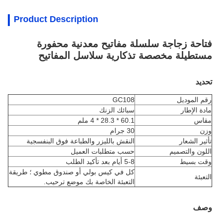
Product Description
فتاحة زجاجة سلسلة مفاتيح معدنية محفورة
مستطيلة مخصصة تذكارية سلاسل المفاتيح
تحديد
رقم الموديل
GC108
مادة الإطار
سبائك الزنك
مقاس
60.1 * 28.3 * 4 ملم
وزن
30 جرام
تأثير الشعار
النقش بالليزر والطباعة فوق البنفسجية
اللون والتصميم
حسب متطلبات العميل
وقت بسيط
5-8 أيام بعد تأكيد الطلب
كل في كيس بولي أو صندوق مطوي ؛ طريقة
التعبئة
التعبئة الخاصة بك موضع ترحيب.
وصف