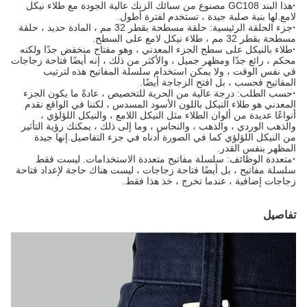
·
هذا البند GC108 مصنوع من
سبائك الزنك عالية الجودة مع طلاء نيكل
لامع.لها بنية صلبة جيدة ، تستخدم لفترة أطول.
·
جزء الحلقة الرئيسية: حلقة مسطحة بقطر 32 مم ، المادة حديد ، حلقة
مسطحة بقطر 32 مم ، طلاء نيكل لامع على السطح.
·
طلاء بالنيكل على سطح الجزء المعدني ، وهو مفتاح منخفض جدًا ولكنه
محكم ، رائع جدًا ومظهر جميل ، والأكثر من ذلك ، إنه أيضًا فتاحة زجاجات
في نفس الوقت ، ولا يمكن استخدام سلسلة المفاتيح هذه لترتيب
المفاتيح فحسب ، بل افتح الزجاجة أيضًا.
·
حسب الطلب: درجة عالية من الحرية للتخصيص ، عادةً ما يكون الجزء
المعدني هو طلاء النيكل باللون الأسود المسدس ، لكننا في الواقع نقدم
أنواعًا عديدة من ألوان الطلاء مثل النيكل اللامع ، والنيكل اللؤلؤي ،
والذهب الوردي ، والذهب ، والنحاس ، وما إلى ذلك ، يمكنك رؤية التأثير
من النيكل اللؤلؤي كما في الصورة أدناه في جزء التفاصيل.إنها جيدة
المظهر بنفس القدر.
·
متعددة الوظائف: سلسلة مفاتيح متعددة الاستخدامات. ليست فقط
سلسلة مفاتيح ، بل أيضًا فتاحة زجاجات ، ليست هناك حاجة لإعداد فتاحة
زجاجات إضافية ، عندما تخرج ، خذ هذا فقط.
تفاصيل