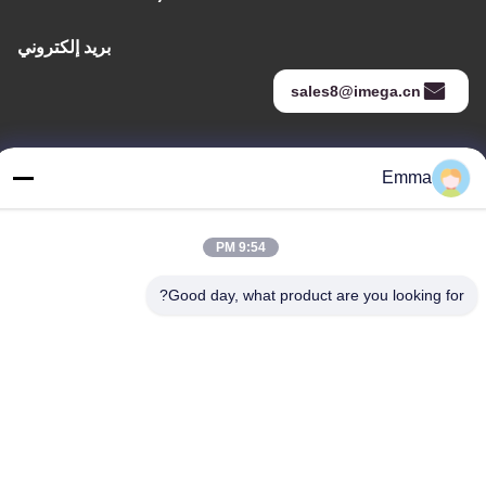
بريد إلكتروني
sales8@imega.cn
عنواننا
Emma
عنوان
غرفة 1209-1210 ، مبنى Hai Jun Da B ، Guizhou Da Dao Zhong ،
9:54 PM
Ronggui ، Shunde ، Foshan ، Guangdong ، الصين
Good day, what product are you looking for?
تيل
86-15816904632
سياسة الخصوصية
|
خريطة الموقع