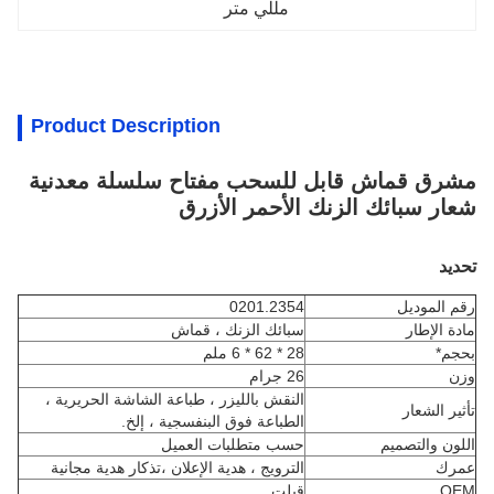
مللي متر
Product Description
مشرق قماش قابل للسحب مفتاح سلسلة معدنية
شعار سبائك الزنك الأحمر الأزرق
تحديد
رقم الموديل
0201.2354
مادة الإطار
سبائك الزنك ، قماش
بحجم*
28 * 62 * 6 ملم
وزن
26 جرام
النقش بالليزر ، طباعة الشاشة الحريرية ،
تأثير الشعار
الطباعة فوق البنفسجية ، إلخ.
اللون والتصميم
حسب متطلبات العميل
عمرك
الترويج ، هدية الإعلان ،
تذكار
هدية مجانية
OEM
قبلت