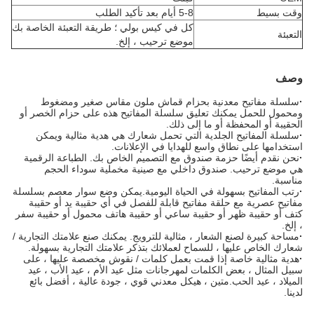
وقت بسيط
5-8 أيام بعد تأكيد الطلب
كل في كيس بولي ؛ طريقة التعبئة الخاصة بك
التعبئة
موضع ترحيب ، إلخ.
وصف
·
سلسلة مفاتيح معدنية بحزام قماش ملون مقاس صغير ومضغوط
ومحمول للحمل يمكنك تعليق سلسلة المفاتيح هذه على حزام الخصر أو
الحقيبة أو المحفظة أو ما إلى ذلك.
·
سلسلة المفاتيح الجلدية التي تحمل شعارك هي هدية مثالية ويمكن
استخدامها على نطاق واسع للهدايا في الإعلانات.
·
نحن نقدم أيضًا حزمة صندوق مع التصميم الخاص بك. الطباعة الرقمية
هي موضع ترحيب. صندوق داخلي مع صينية مخملية سوداء الحجم
مناسبة.
·
رتب المفاتيح بسهولة في الحياة اليومية.يمكن وضع سوار معصم بسلسلة
مفاتيح عصرية مع حلقة مفاتيح قابلة للفصل في أي حقيبة يد أو حقيبة
كتف أو حقيبة ظهر أو حقيبة ساعي أو حقيبة هاتف محمول أو حقيبة سفر
، إلخ.
·
مساحة كبيرة لصنع الشعار ، مثالية للترويج. يمكنك صنع علامتك التجارية /
شعارك الخاص عليها ، للسماح لعملائك بتذكر علامتك التجارية بسهولة.
·
هدية مثالية خاصة إذا قمت بعمل كلمات / نقوش مخصصة عليها ، على
سبيل المثال ، بعض الكلمات لمهرجانات مثل عيد الأم ، عيد الأب ، عيد
الميلاد ، عيد الحب.متين ، هيكل معدني قوي ، جودة عالية ، أفضل بائع
لدينا.