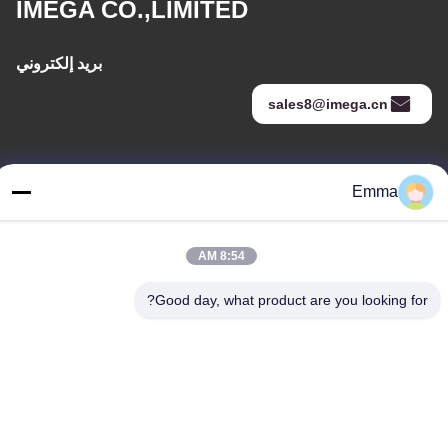
IMEGA CO.,LIMITED
بريد إلكتروني
sales8@imega.cn
عنواننا
Emma
عنوان
غرفة 1209-1210 ، مبنى Hai Jun Da B ، Guizhou Da Dao Zhong ،
8:54 AM
Ronggui ، Shunde ، Foshan ، Guangdong ، الصين
Good day, what product are you looking for?
تيل
86-15816904632