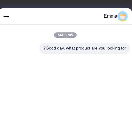
عنواننا
Emma
عنوان
غرفة 1209-1210 ، مبنى Hai Jun Da B ، Guizhou Da Dao Zhong ،
11:05 AM
Ronggui ، Shunde ، Foshan ، Guangdong ، الصين
Good day, what product are you looking for?
تيل
86-15816904632
سياسة الخصوصية
|
خريطة الموقع
الصين جودة جيدة حامل سلسلة المفاتيح المعدنية المورد. حقوق الطبع
والنشر © -2026 SHUNDE IMEGA COMPANY LIMITED IMEGA
CO.,LIMITED . جميع الحقوق محفوظة.