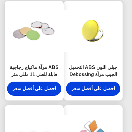
جيلي اللون ABS التجميل
ABS مرآة ماكياج زجاجية
الجيب مرآة Debossing
قابلة للطي 11 مللي متر
10mm سمك مرآة اليد
مرآة مدمجة شعار بو الجلود
الصغيرة
احصل على أفضل سعر
احصل على أفضل سعر