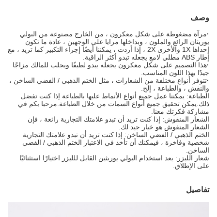
وصف
·
مرآة مضغوطة على شكل معكرون ، من الخارج مصنوعة من البولي
يوريثان الرائع والملون ، وبداخلها مرايا على الوجهين ، عادة ما تكون
إحداها 1X والأخرى 2X ، إذا أردت ، يمكننا أيضًا إجراء التكبير كما تريد ، مع
إطار ABS مطلي لامع يجعله تبدو أكثر الراقية.
·
هذا التصميم على شكل معكرون يجعله يبدو لطيفًا ويجلب للمالك مزاجًا
جيدًا بهذا اللون المناسب.
·
تتوفر أنواع مختلفة من الشعارات ، مثل الختم الذهبي / الفضي الساخن ،
والنقش ، والطباعة ، إلخ.
الطباعة: يمكننا عمل جميع أنواع الأنماط عليها بالطباعة إذا كنت تفضل
ذلك.يمكن تحقيق جميع أنواع السمات من خلال الطباعة.مرحبا بكم في
مشاركة فكرتك معنا.
الشعار المنقوش: إذا كنت تريد أن تبدو علامتك التجارية رائعة ، فإن
الشعار المنقوش هو خيار جيد لك.
الختم الذهبي / الفضي الساخن: إذا كنت تريد أن تبدو علامتك التجارية
شخصية وفاخرة ، فيمكنك أن تأخذ في الاعتبار الختم الذهبي / الفضي
الساخن.
شعار الليزر: يعد استخدام البولي يوريثين القابل للليزر اختيارًا استثنائيًا
على الإطلاق.
تفاصيل