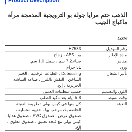
Product Description
الذهب ختم مرايا جولة بو الترويجية المدمجة مرآة
ماكياج الجيب
تحديد
رقم الموديل
H7533
مادة الإطار
بو ، ABS ، زجاج
مقاس
ضياء.7.2 سم ، سمك 1.0 سم.
وزن
51 جرام
تأثير الشعار
Debossing ، الطباعة الرقمية ، الختم
الساخن ، النقش بالليزر ، طباعة الشاشة
الحريرية ، إلخ.
اللون والتصميم
حسب متطلبات العميل
وقت بسيط
5-8 أيام بعد تأكيد الطلب
التعبئة
كل منها في كيس بولي ؛ طريقة التعبئة
الخاصة بك مرحب بها ، حقيبة مخملية ،
صندوق عرض ، صندوق PVC ، صندوق هدايا ،
كيس بولي مع فتحة تعليق ، صندوق مطوي ،
إلخ.