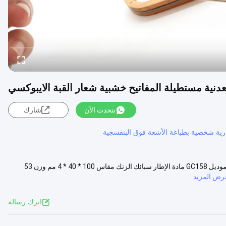
ية مستطيلة المفاتيح خشبية شعار القبة الايبوكسي
نتحدث الآن
شارك
رية شخصية بطباعة الأشعة فوق البنفسجية
فتاحة زجاجات معدنية شخصية خشبية متعددة الوظائف المفاتيح تحديد رقم الموديل GC158 مادة الإطار سبائك الزنك مقاس 100 * 40 * 4 مم وزن 53
رض المزيد
اترك رسالة