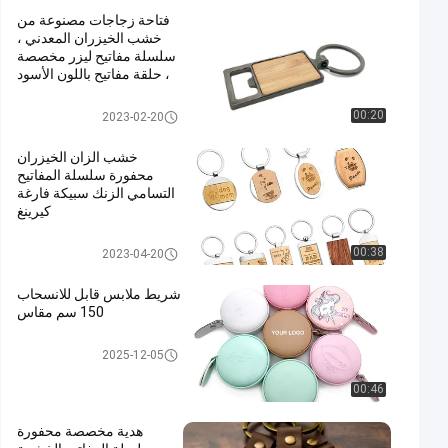
فتاحة زجاجات مصنوعة من
خشب الخيزران المعدني ،
سلسلة مفاتيح ليزر مخصصة
، حلقة مفاتيح باللون الأسود
فتاحة زجاجات معدنية
00:20
2023-02-20
خشب الزان الخيزران
محفورة سلسلة المفاتيح
التسامي الزنك سبيكة فارغة
كيرينغ
نقش المفاتيح الخشبية
00:38
2023-04-20
شريط ملابس قابل للانسحاب
150 سم مقاس
شريط قياس قابل للسحب
2025-12-05
00:46
هدية مخصصة محفورة