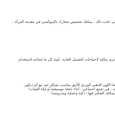
بي.إلى جانب ذلك ، يمكنك تخصيص شعارك بالإيبوكسي في مقدمة المرآة ،
المكياج المكبرة هذه بقدرة تكبير 2x رائعة للحصول على اللمسات الدقيقة مثل الماسكارا ونزع الحاجب والنتف والخيط. تعد مرآة 1x HD الأخرى مثالية لاحتياجات التجميل العامة. تلبية كل ما تحتاجه لاستخدام
ذا اللون الذهبي الوردي الأنيق يتناسب بشكل جيد مع أي ديكور.
في تجمع اجتماعي ، أثناء حفلة موسيقية أو ليلة الفتيات!
مكنك التفكير فيها ؛ ذكية وعملية ومدروسة!