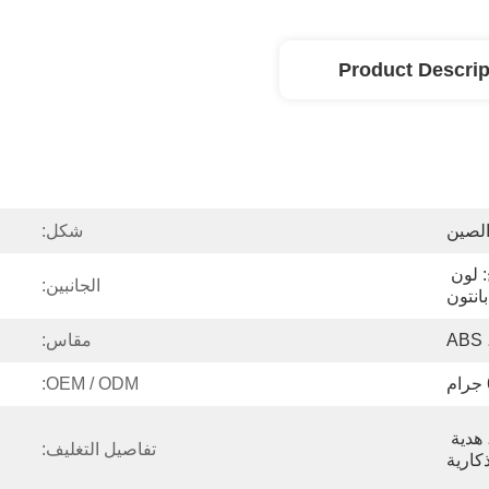
Product Descrip
لصين
شكل:
الإطار: ذهبي وردي ؛ السطح: لون 
الجانبين:
بانتون
A
مقاس:
OEM / ODM:
الترويج ، هدية الإعلان ، هدية 
تفاصيل التغليف:
كارية