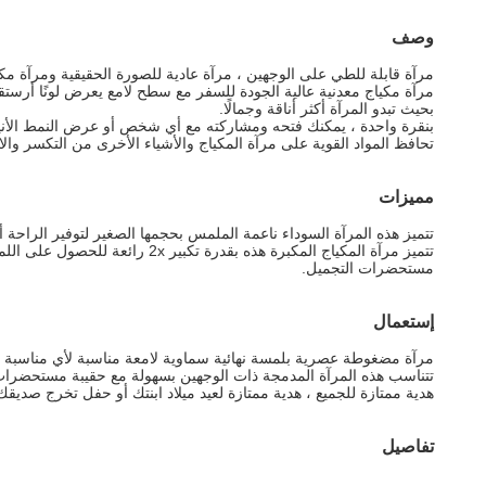
وصف
مرآة قابلة للطي على الوجهين ، مرآة عادية للصورة الحقيقية ومرآة مك
مرآة مكياج معدنية عالية الجودة للسفر مع سطح لامع يعرض لونًا أرستق
بحيث تبدو المرآة أكثر أناقة وجمالًا.
بنقرة واحدة ، يمكنك فتحه ومشاركته مع أي شخص أو عرض النمط الأني
تحافظ المواد القوية على مرآة المكياج والأشياء الأخرى من التكسر وا
مميزات
تتميز هذه المرآة السوداء ناعمة الملمس بحجمها الصغير لتوفير الراحة أث
مستحضرات التجميل.
إستعمال
مرآة مضغوطة عصرية بلمسة نهائية سماوية لامعة مناسبة لأي مناسبة إنها
تتناسب هذه المرآة المدمجة ذات الوجهين بسهولة مع حقيبة مستحضرات ا
هدية ممتازة للجميع ، هدية ممتازة لعيد ميلاد ابنتك أو حفل تخرج صديق
تفاصيل