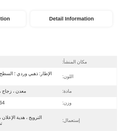
tion
Detail Information
مكان المنشأ:
ا
اللون:
مادة:
معدن ، زجاج ، BS
وزن:
64 جرام
إستعمال:
تذ