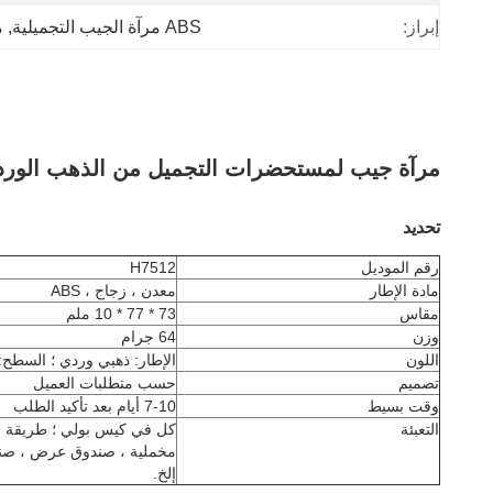
إبراز:
ABS مرآة الجيب التجميلية
, 
م
مرآة جيب لمستحضرات التجميل من الذهب الوردي
تحديد
رقم الموديل
H7512
مادة الإطار
معدن ، زجاج ، ABS
مقاس
73 * 77 * 10 ملم
وزن
64 جرام
اللون
الإطار: ذهبي وردي ؛ السطح: 
تصميم
حسب متطلبات العميل
وقت بسيط
7-10 أيام بعد تأكيد الطلب
التعبئة
كل في كيس بولي ؛ طريقة ال
إلخ.