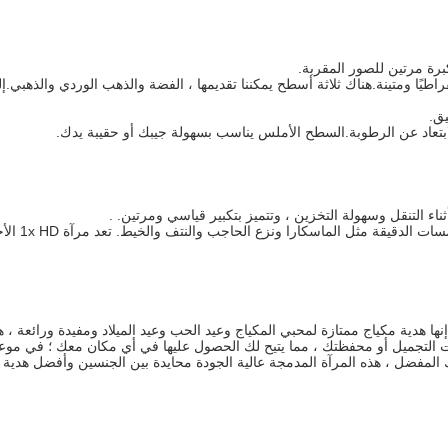
برة مرتين للصور المقربة.
راطيًا ومتينة.هناك ثلاثة أسطح يمكننا تقديمها ، الفضة والذهب الوردي والذه
ق.
لابتعاد عن الرطوبة.السطح الأملس يناسب بسهولة جيبك أو حقيبة يدك.
ناء التنقل وسهولة التخزين ، وتتميز بتكبير قياسي ومرتين. .
تتميز مرآة 
 هدية مكياج ممتازة لمحبي المكياج وعيد الحب وعيد الميلاد ومفيدة ورائعة ، ه
لتجميل أو محفظتك ، مما يتيح لك الحصول عليها في أي مكان معك ؛ في موعد ، 
ك المفضل ، هذه المرآة المدمجة عالية الجودة محايدة بين الجنسين وأفضل هدية ي