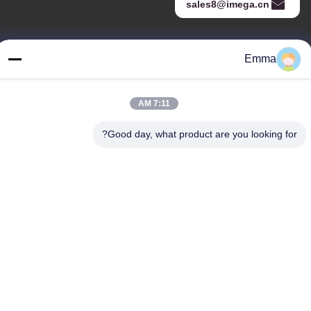
sales8@imega.cn
عنواننا
Emma
عنوان
غرفة 1209-1210 ، مبنى Hai Jun Da B ، Guizhou Da Dao Zhong ،
7:11 AM
Ronggui ، Shunde ، Foshan ، Guangdong ، الصين
Good day, what product are you looking for?
تيل
86-15816904632
سياسة الخصوصية
|
خريطة الموقع
الصين جودة جيدة حامل سلسلة المفاتيح المعدنية المورد. حقوق الطبع
والنشر © -2026 SHUNDE IMEGA COMPANY LIMITED IMEGA
CO.,LIMITED . جميع الحقوق محفوظة.