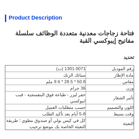
Product Description
فتاحة زجاجات معدنية متعددة الوظائف سلسلة
مفاتيح إيبوكسي القبة
تحديد
رقم الموديل
1301.0071 (ت)
مادة الإطار
سبائك الزنك
مقاس
50.8 * 28.5 * 9.6 ملم
وزن
36 جرام
حفر ليزر - طباعة فوق البنفسجية - قبب
تأثير الشعار
ايبوكسي
اللون والتصميم
حسب متطلبات العميل
وقت بسيط
5-8 أيام بعد تأكيد الطلب
كل في كيس بولي أو صندوق مطوي ؛ طريقة
التعبئة
التعبئة الخاصة بك موضع ترحيب.