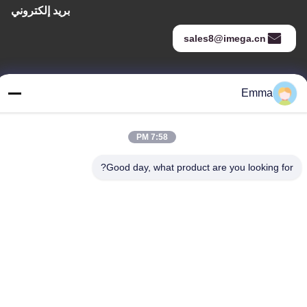
بريد إلكتروني
sales8@imega.cn
عنواننا
Emma
عنوان
غرفة 1209-1210 ، مبنى Hai Jun Da B ، Guizhou Da Dao Zhong ،
7:58 PM
Ronggui ، Shunde ، Foshan ، Guangdong ، الصين
Good day, what product are you looking for?
تيل
86-15816904632
سياسة الخصوصية
|
خريطة الموقع
الصين جودة جيدة حامل سلسلة المفاتيح المعدنية المورد. حقوق الطبع