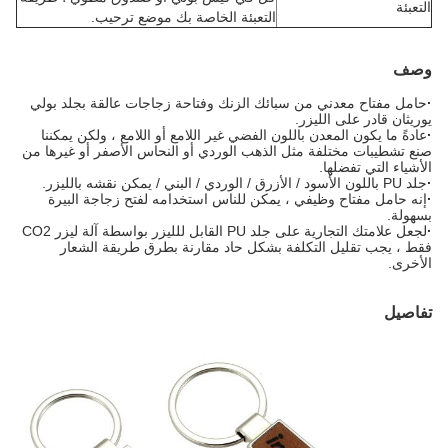
التعبئة
التعبئة الخاصة بك موضع ترحيب.
وصف
·
حامل مفتاح معدني من سبائك الزنك وفتاحة زجاجات عالقة بجلد بولي
يوريثان قادر على الليزر.
·
عادةً ما يكون المعدن باللون الفضي غير اللامع أو اللامع ، ولكن يمكننا
صنع تشطيبات مختلفة مثل الذهب الوردي أو النحاس الأصفر أو غيرها من
الأشياء التي تفضلها.
·
جلد PU باللون الأسود / الأزرق / الوردي / البني / يمكن نقشه بالليزر.
·
إنه حامل مفتاح وظيفي ، يمكن للناس استخدامه لفتح زجاجة البيرة
بسهولة.
·
لجعل علامتك التجارية على جلد PU القابل للليزر بواسطة آلة ليزر CO2
فقط ، يجب تقليل التكلفة بشكل حاد مقارنة بطرق طريقة الشعار
الأخرى.
تفاصيل