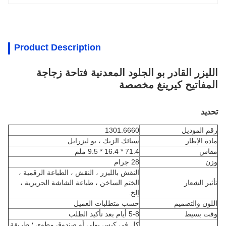
Product Description
الليزر القادر بو الجلود المعدنية فتاحة زجاجة
المفاتيح كيرينغ مخصصة
تحديد
رقم الموديل
1301.6660
مادة الإطار
سبائك الزنك ، بو ليزرابل
مقاس
71.4 * 16.4 * 9.5 ملم
وزن
28 جرام
النقش بالليزر ، النقش ، الطباعة الرقمية ،
تأثير الشعار
الختم الساخن ، طباعة الشاشة الحريرية ،
إلخ.
اللون والتصميم
حسب متطلبات العميل
وقت بسيط
5-8 أيام بعد تأكيد الطلب
كل في كيس بولي أو صندوق مطوي ؛ طريقة