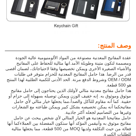
وصف المنتج:
عقدة المفاتيح المعدنية مصنوعة من المواد الألومنيومية عالية الجودة
ومصممة لتكون متينة وطويلة الأمد.انها مثالية للحفاظ على المفاتيح
والأشياء الصغيرة الأخرى ويمكن تخصيصها وفقا لاحتياجاتك، لضمان أقصى
قدر من الرضا. هذا حامل المفاتيح المعدنية للحزام متوفر في طلبات
OEM / ODM وشروط الدفع مرنة. الحد الأدنى للكمية الطلبية لهذا المنتج
هو 500 قطعة.
هذا حامل مفاتيح معدنية مثالي لأولئك الذين يحتاجون إلى حامل مفاتيح
موثوق وموثوق به. إنه خفيف الوزن ويمكن توصيله بسهولة إلى حزام أو
حقيبة. كما أنه مقاوم للتآكل والصدأ،مما يجعلها خيار مثالي لأي حامل
مفاتيحكما أنه يمكن تخصيصه بشكل كبير ويمكن طباعته مع الشعارات
وغيرها من التصاميم لجعله أكثر جاذبية.
حامل مفاتيحنا المعدنية هو الخيار المثالي لأي شخص يبحث عن حامل
مفاتيح موثوق به وأنيقمن المؤكد أنها ستكون المفضلة بين العملاءكما أنها
فعالة من حيث التكلفة ولديها MOQ من 500 قطعة، مما يجعلها مثالية
للطلبات الكبيرة.