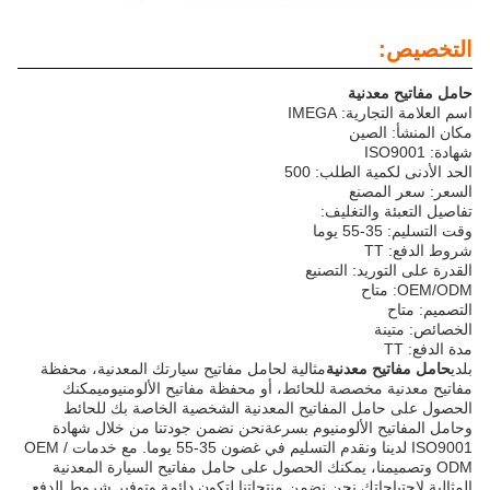
التخصيص:
حامل مفاتيح معدنية
اسم العلامة التجارية: IMEGA
مكان المنشأ: الصين
شهادة: ISO9001
الحد الأدنى لكمية الطلب: 500
السعر: سعر المصنع
تفاصيل التعبئة والتغليف:
وقت التسليم: 35-55 يوما
شروط الدفع: TT
القدرة على التوريد: التصنيع
OEM/ODM: متاح
التصميم: متاح
الخصائص: متينة
مدة الدفع: TT
بلدي
حامل مفاتيح معدنية
مثالية لحامل مفاتيح سيارتك المعدنية، محفظة
مفاتيح معدنية مخصصة للحائط، أو محفظة مفاتيح الألومنيوميمكنك
الحصول على حامل المفاتيح المعدنية الشخصية الخاصة بك للحائط
وحامل المفاتيح الألومنيوم بسرعةنحن نضمن جودتنا من خلال شهادة
ISO9001 لدينا ونقدم التسليم في غضون 35-55 يوما. مع خدمات OEM /
ODM وتصميمنا، يمكنك الحصول على حامل مفاتيح السيارة المعدنية
المثالية لاحتياجاتك.نحن نضمن منتجاتنا لتكون دائمة وتوفير شروط الدفع