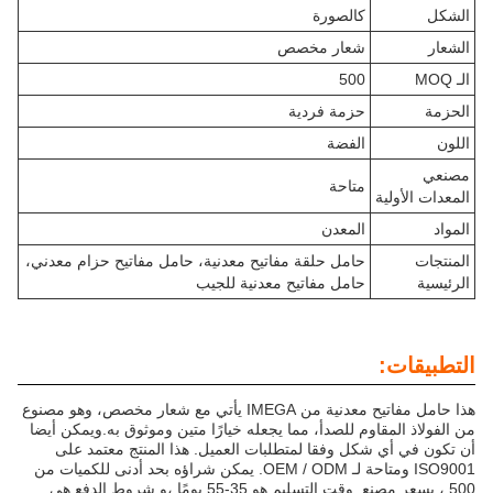
الشكل
كالصورة
الشعار
شعار مخصص
الـ MOQ
500
الحزمة
حزمة فردية
اللون
الفضة
مصنعي
متاحة
المعدات الأولية
المواد
المعدن
المنتجات
حامل حلقة مفاتيح معدنية، حامل مفاتيح حزام معدني،
الرئيسية
حامل مفاتيح معدنية للجيب
التطبيقات:
هذا حامل مفاتيح معدنية من IMEGA يأتي مع شعار مخصص، وهو مصنوع
من الفولاذ المقاوم للصدأ، مما يجعله خيارًا متين وموثوق به.ويمكن أيضا
أن تكون في أي شكل وفقا لمتطلبات العميل. هذا المنتج معتمد على
ISO9001 ومتاحة لـ OEM / ODM. يمكن شراؤه بحد أدنى للكميات من
500 ، بسعر مصنع. وقت التسليم هو 35-55 يومًا ،و شروط الدفع هي