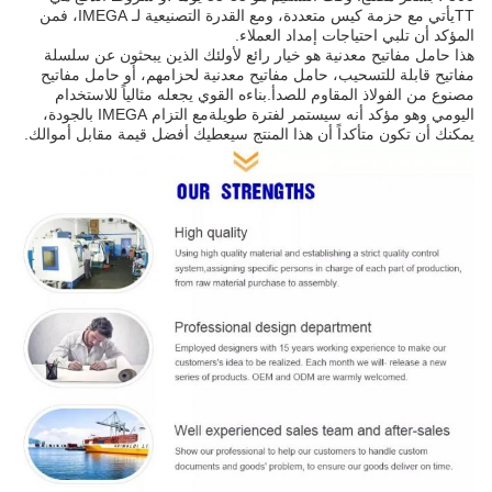
TTيأتي مع حزمة كيس متعددة، ومع القدرة التصنيعية لـ IMEGA، فمن
المؤكد أن تلبي احتياجات إمداد العملاء.
هذا حامل مفاتيح معدنية هو خيار رائع لأولئك الذين يبحثون عن سلسلة
مفاتيح قابلة للتسحيب، حامل مفاتيح معدنية لحزامهم، أو حامل مفاتيح
مصنوع من الفولاذ المقاوم للصدأ.بناءه القوي يجعله مثالياً للاستخدام
اليومي وهو مؤكد أنه سيستمر لفترة طويلةمع التزام IMEGA بالجودة،
يمكنك أن تكون متأكداً أن هذا المنتج سيعطيك أفضل قيمة مقابل أموالك.