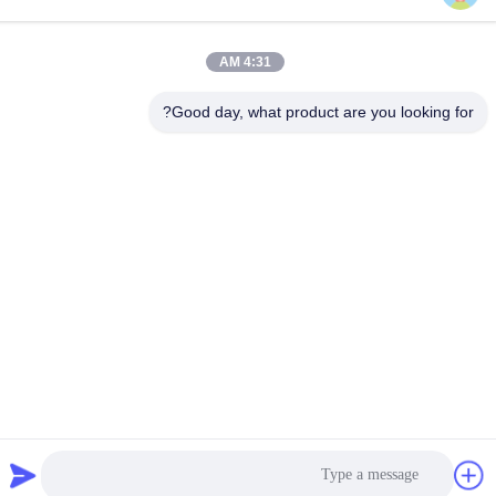
86-15816904632
4:31 AM
Good day, what product are you looking for?
سياسة الخصوصية
|
خريطة الموقع
الصين جودة جيدة حامل سلسلة المفاتيح المعدنية المورد. حقوق الطبع
والنشر © -2026 SHUNDE IMEGA COMPANY LIMITED IMEGA
CO.,LIMITED . جميع الحقوق محفوظة.