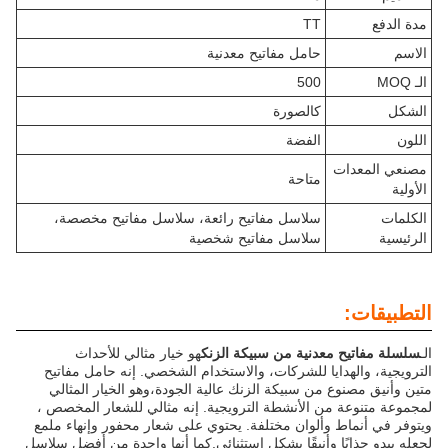
مدة الدفع
TT
الاسم
حامل مفاتيح معدنية
الـ MOQ
500
الشكل
كالصورة
اللون
الفضة
مصنعي المعدات
متاحة
الأولية
الكلمات
سلاسل مفاتيح رائعة، سلاسل مفاتيح مخصصة،
الرئيسية
سلاسل مفاتيح شخصية
التطبيقات:
الـ
سلسلة مفاتيح معدنية من سبيكة الزنك
هو خيار مثالي للأحداث
الترويجية، والهدايا للشركات، والاستخدام الشخصي. إنه حامل مفاتيح
متين وأنيق مصنوع من سبيكة الزنك عالية الجودة،وهو الخيار المثالي
لمجموعة متنوعة من الأنشطة الترويجية. إنه مثالي للشعار المخصص ،
ويتوفر في أنماط وألوان مختلفة. يحتوي على شعار محفور وإنهاء ملمع
لجعله يبدو جذابًا وأنيقًا بشكل استثنائي.كما أنها واحدة من أفضل سلاسل