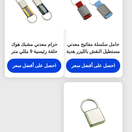
حامل سلسلة مفاتيح معدني
حزام معدني مشبك هوك
مستطيل النقش بالليزر هدية
حلقة رئيسية 9 مللي متر
تذكارية من القماش
سمك مشرق قماش مفتاح
احصل على أفضل سعر
حامل هدايا تذكارية
احصل على أفضل سعر