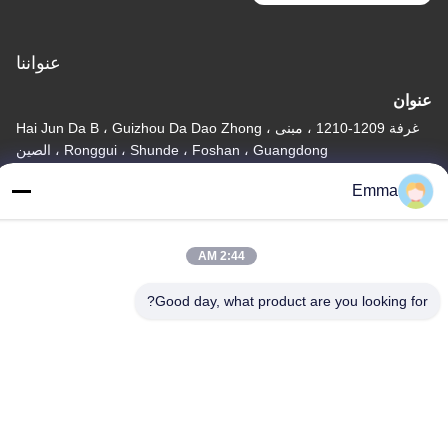
عنواننا
عنوان
غرفة 1209-1210 ، مبنى Hai Jun Da B ، Guizhou Da Dao Zhong ،
Ronggui ، Shunde ، Foshan ، Guangdong ، الصين
تيل
Emma
86-15816904632
2:44 AM
Good day, what product are you looking for?
سياسة الخصوصية
|
خريطة الموقع
الصين جودة جيدة حامل سلسلة المفاتيح المعدنية المورد. حقوق الطبع
والنشر © -2026 SHUNDE IMEGA COMPANY LIMITED IMEGA
CO.,LIMITED . جميع الحقوق محفوظة.