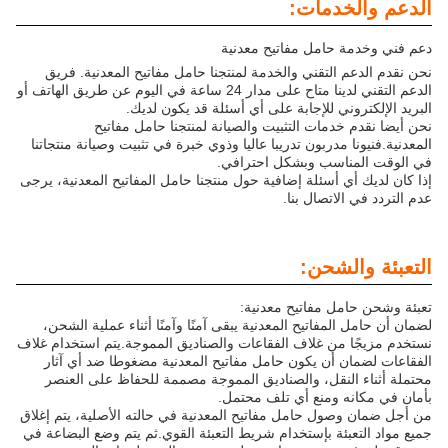
الدعم والخدمات:
دعم فني وخدمة حامل مفاتيح معدنية
نحن نقدم الدعم التقني والخدمة لمنتجنا حامل مفاتيح المعدنية. فريق
الدعم التقني لدينا متاح على مدار 24 ساعة في اليوم عن طريق الهاتف أو
البريد الإلكتروني للإجابة على أي أسئلة قد يكون لديك.
نحن أيضا نقدم خدمات التثبيت والصيانة لمنتجنا حامل مفاتيح
المعدنية.فنيونا مدربون تدريبا عاليا وذوي خبرة في تثبيت وصيانة منتجاتنا
في الوقت المناسب وبشكل احترافي.
إذا كان لديك أي أسئلة إضافية حول منتجنا حامل المفاتيح المعدنية، يرجى
عدم التردد في الاتصال بنا.
التعبئة والشحن:
تعبئة وشحن حامل مفاتيح معدنية:
لضمان أن حامل المفاتيح المعدنية يبقى آمنًا وآمنًا أثناء عملية الشحن،
نستخدم مزيجًا من غلاف الفقاعات والصناديق المموجة.يتم استخدام غلاف
الفقاعات لضمان أن يكون حامل مفاتيح المعدنية مضغوطا ضد أي آثار
محتملة أثناء النقل، والصناديق المموجة مصممة للحفاظ على العنصر
بأمان في مكانه ومنع أي تلف محتمل.
من أجل ضمان وصول حامل مفاتيح المعدنية في حالته الأصلية، يتم إغلاق
جميع مواد التعبئة بإستخدام شريط التعبئة القوي.ثم يتم وضع البضاعة في