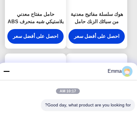
هوك سلسلة مفاتيح معدنية
حامل مفتاح معدني
من سبائك الزنك حامل
بلاستيكي شبه منحرف ABS
المفاجئة المضادة للصدأ
مطلي بالفضة
محفورة أقراط معدنية
احصل على أفضل سعر
احصل على أفضل سعر
Emma
10:17 AM
Good day, what product are you looking for?
حامل سلسلة مفاتيح معدني
حزام معدني مشبك هوك
مستطيل النقش بالليزر هدية
حلقة رئيسية 9 مللي متر