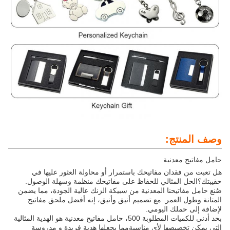
وصف المنتج:
حامل مفاتيح معدنية
هل تعبت من فقدان مفاتيحك باستمرار أو محاولة العثور عليها في
حقيبتك؟الحل المثالي للحفاظ على مفاتيحك منظمة وسهلة الوصول.
صُنع حامل مفاتيحنا المعدنية من سبيكة الزنك عالية الجودة، مما يضمن
المتانة وطول العمر. مع تصميم أنيق وأنيق، إنه أفضل ملحق مفاتيح
لإضافة إلى حملك اليومي.
بحد أدنى للكميات المطلوبة 500، حامل مفاتيح معدنية هو الهدية المثالية
التي يمكن تخصيصها لأي مناسبةمما يجعلها هدية فريدة و مدروسة