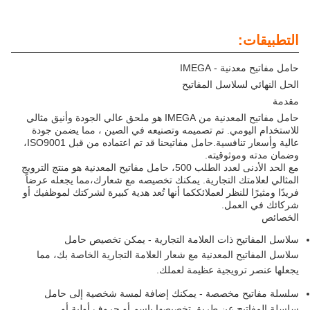
التطبيقات:
حامل مفاتيح معدنية - IMEGA
الحل النهائي لسلاسل المفاتيح
مقدمة
حامل مفاتيح المعدنية من IMEGA هو ملحق عالي الجودة وأنيق مثالي
للاستخدام اليومي. تم تصميمه وتصنيعه في الصين ، مما يضمن جودة
عالية وأسعار تنافسية.حامل مفاتيحنا قد تم اعتماده من قبل ISO9001،
وضمان مدته وموثوقيته.
مع الحد الأدنى لعدد الطلب 500، حامل مفاتيح المعدنية هو منتج الترويج
المثالي لعلامتك التجارية. يمكنك تخصيصه مع شعارك،مما يجعله عرضاً
فريدًا ومثيرًا للنظر لعملائككما أنها تُعد هدية كبيرة لشركتك لموظفيك أو
شركائك في العمل.
الخصائص
سلاسل المفاتيح ذات العلامة التجارية - يمكن تخصيص حامل
سلاسل المفاتيح المعدنية مع شعار العلامة التجارية الخاصة بك، مما
يجعلها عنصر ترويجية عظيمة لعملك.
سلسلة مفاتيح مخصصة - يمكنك إضافة لمسة شخصية إلى حامل
سلسلة المفاتيح عن طريق تخصيصها باسم أو حروف أولية أو