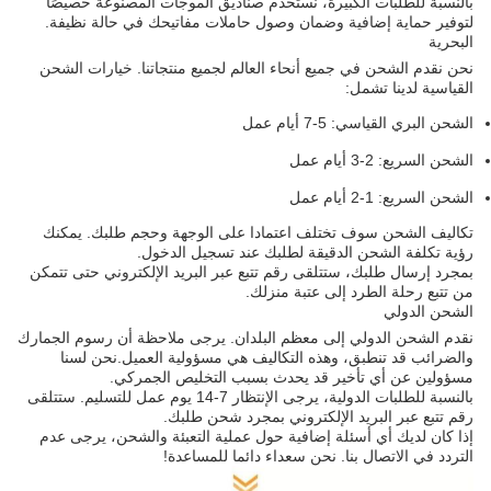
بالنسبة للطلبات الكبيرة، نستخدم صناديق الموجات المصنوعة خصيصًا
لتوفير حماية إضافية وضمان وصول حاملات مفاتيحك في حالة نظيفة.
البحرية
نحن نقدم الشحن في جميع أنحاء العالم لجميع منتجاتنا. خيارات الشحن
القياسية لدينا تشمل:
الشحن البري القياسي: 5-7 أيام عمل
الشحن السريع: 2-3 أيام عمل
الشحن السريع: 1-2 أيام عمل
تكاليف الشحن سوف تختلف اعتمادا على الوجهة وحجم طلبك. يمكنك
رؤية تكلفة الشحن الدقيقة لطلبك عند تسجيل الدخول.
بمجرد إرسال طلبك، ستتلقى رقم تتبع عبر البريد الإلكتروني حتى تتمكن
من تتبع رحلة الطرد إلى عتبة منزلك.
الشحن الدولي
نقدم الشحن الدولي إلى معظم البلدان. يرجى ملاحظة أن رسوم الجمارك
والضرائب قد تنطبق، وهذه التكاليف هي مسؤولية العميل.نحن لسنا
مسؤولين عن أي تأخير قد يحدث بسبب التخليص الجمركي.
بالنسبة للطلبات الدولية، يرجى الإنتظار 7-14 يوم عمل للتسليم. ستتلقى
رقم تتبع عبر البريد الإلكتروني بمجرد شحن طلبك.
إذا كان لديك أي أسئلة إضافية حول عملية التعبئة والشحن، يرجى عدم
التردد في الاتصال بنا. نحن سعداء دائما للمساعدة!