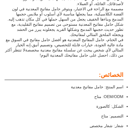
لأصدقائك، العائلة، أو العملاء.
مصممة مع الراحة في الاعتبار، ويتوفر حامل مفاتيح المعدنية في لون
الفضة الكلاسيكية، مما يجعلها مناسبة لأي أسلوب أو ملابس.حجمها
المدمج وبناءها الخفيف يجعل من السهل حملها في كل مكان تذهب إليه.
شكل حامل مفاتيح المعدنية مستوحى من تصميم مفاتيح التقليدية، مع
تطور حديث.حجمها المدمج وشكلها الفريد يجعلونه يبرز من الحشد
ويجعله الملحق المثالي لمفاتيحك.
في الختام، حامل المفاتيح المعدنية هو أفضل حامل مفاتيح في السوق مع
مادة عالية الجودة، خيارات قابلة للتخصيص، وتصميم أنيق،إنه الخيار
المثالي لأي شخص يبحث عن سلسلة مفاتيح معدنية مخصصةلا تنتظر أكثر
من ذلك، احصل على حامل مفاتيحك المعدنية اليوم!
الخصائص:
اسم المنتج: حامل مفاتيح معدنية
OEM/ODM: متاح
الشكل: كالصورة
التصميم: متاح
شعار: شعار مخصص