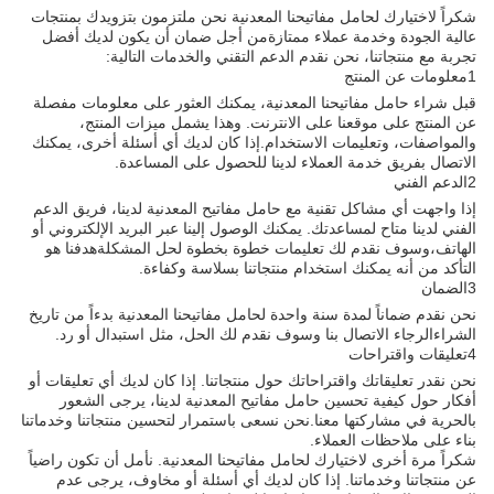
شكراً لاختيارك لحامل مفاتيحنا المعدنية نحن ملتزمون بتزويدك بمنتجات
عالية الجودة وخدمة عملاء ممتازةمن أجل ضمان أن يكون لديك أفضل
تجربة مع منتجاتنا، نحن نقدم الدعم التقني والخدمات التالية:
1معلومات عن المنتج
قبل شراء حامل مفاتيحنا المعدنية، يمكنك العثور على معلومات مفصلة
عن المنتج على موقعنا على الانترنت. وهذا يشمل ميزات المنتج،
والمواصفات، وتعليمات الاستخدام.إذا كان لديك أي أسئلة أخرى، يمكنك
الاتصال بفريق خدمة العملاء لدينا للحصول على المساعدة.
2الدعم الفني
إذا واجهت أي مشاكل تقنية مع حامل مفاتيح المعدنية لدينا، فريق الدعم
الفني لدينا متاح لمساعدتك. يمكنك الوصول إلينا عبر البريد الإلكتروني أو
الهاتف،وسوف نقدم لك تعليمات خطوة بخطوة لحل المشكلةهدفنا هو
التأكد من أنه يمكنك استخدام منتجاتنا بسلاسة وكفاءة.
3الضمان
نحن نقدم ضماناً لمدة سنة واحدة لحامل مفاتيحنا المعدنية بدءاً من تاريخ
الشراءالرجاء الاتصال بنا وسوف نقدم لك الحل، مثل استبدال أو رد.
4تعليقات واقتراحات
نحن نقدر تعليقاتك واقتراحاتك حول منتجاتنا. إذا كان لديك أي تعليقات أو
أفكار حول كيفية تحسين حامل مفاتيح المعدنية لدينا، يرجى الشعور
بالحرية في مشاركتها معنا.نحن نسعى باستمرار لتحسين منتجاتنا وخدماتنا
بناء على ملاحظات العملاء.
شكراً مرة أخرى لاختيارك لحامل مفاتيحنا المعدنية. نأمل أن تكون راضياً
عن منتجاتنا وخدماتنا. إذا كان لديك أي أسئلة أو مخاوف، يرجى عدم