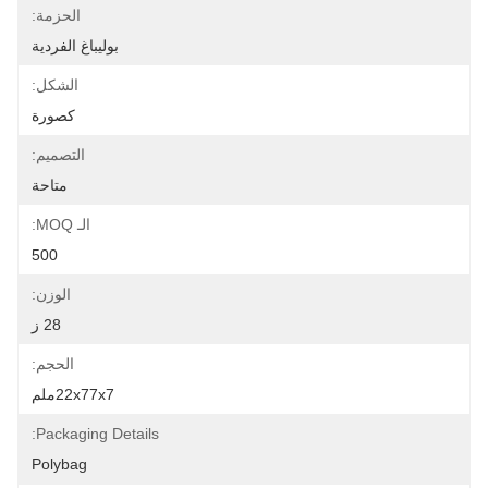
الحزمة:
بوليباغ الفردية
الشكل:
كصورة
التصميم:
متاحة
الـ MOQ:
500
الوزن:
28 ز
الحجم:
22x77x7ملم
Packaging Details:
Polybag