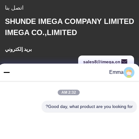
اتصل بنا
SHUNDE IMEGA COMPANY LIMITED
IMEGA CO.,LIMITED
بريد إلكتروني
sales8@imega.cn
Emma
عنواننا
2:32 AM
عنوان
غرفة 1209-1210 ، مبنى Hai Jun Da B ، Guizhou Da Dao Zhong ،
Good day, what product are you looking for?
Ronggui ، Shunde ، Foshan ، Guangdong ، الصين
تيل
86-15816904632