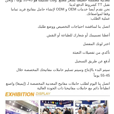
معدنية مصممة خصيصًا بسعر مصنع. وقت تسليمنا هو 45-55 يومًا ، ونحن
نقبل TT كشروط الدفع لدينا.
نحن نقدم أيضا خدمات OEM و ODM لإنشاء حامل مفاتيح فريد تماما
وفقا لمواصفاتك.
عملية الطلب:
اتصل بنا لمناقشة احتياجات التخصيص ووضع طلبك
أعطنا تصميمك أو شعارك للطباعة أو النقش.
اختر لونك المفضل
تأكدي من تفضيلات التعبئة
أدفع عن طريق التسجيل
سيتم البدء بالإنتاج وسيتم تسليم حاملات مفاتيحك المخصصة خلال
45-55 يوماً
اتصل بنا اليوم لطلب حاملات مفاتيح المعدنية المخصصة لـ (إيميغا) واصنع
انطباعاً دائم مع حاملات مفاتيحنا ذات الجودة العالية