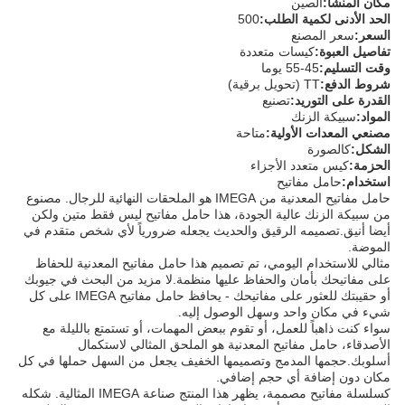
مكان المنشأ:
الصين
الحد الأدنى لكمية الطلب:
500
السعر:
سعر المصنع
تفاصيل العبوة:
كيسات متعددة
وقت التسليم:
45-55 يوما
شروط الدفع:
TT (تحويل برقية)
القدرة على التوريد:
تصنيع
المواد:
سبيكة الزنك
مصنعي المعدات الأولية:
متاحة
الشكل:
كالصورة
الحزمة:
كيس متعدد الأجزاء
استخدام:
حامل مفاتيح
حامل مفاتيح المعدنية من IMEGA هو الملحقات النهائية للرجال. مصنوع
من سبيكة الزنك عالية الجودة، هذا حامل مفاتيح ليس فقط متين ولكن
أيضا أنيق.تصميمه الرقيق والحديث يجعله ضرورياً لأي شخص متقدم في
الموضة.
مثالي للاستخدام اليومي، تم تصميم هذا حامل مفاتيح المعدنية للحفاظ
على مفاتيحك بأمان والحفاظ عليها منظمة.لا مزيد من البحث في جيوبك
أو حقيبتك للعثور على مفاتيحك - يحافظ حامل مفاتيح IMEGA على كل
شيء في مكان واحد وسهل الوصول إليه.
سواء كنت ذاهباً للعمل، أو تقوم ببعض المهمات، أو تستمتع بالليلة مع
الأصدقاء، حامل مفاتيح المعدنية هو الملحق المثالي لاستكمال
أسلوبك.حجمها المدمج وتصميمها الخفيف يجعل من السهل حملها في كل
مكان دون إضافة أي حجم إضافي.
كسلسلة مفاتيح مصممة، يظهر هذا المنتج صناعة IMEGA المثالية. شكله