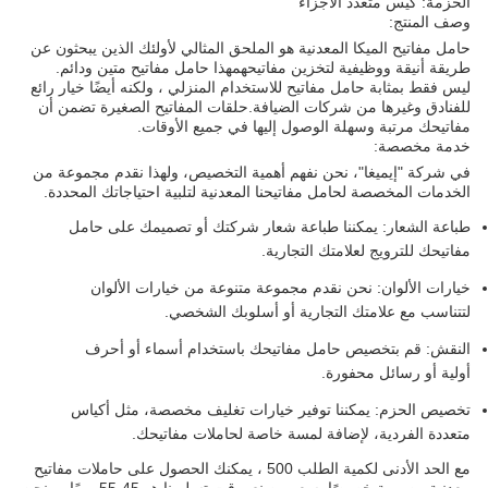
الحزمة: كيس متعدد الأجزاء
وصف المنتج:
حامل مفاتيح الميكا المعدنية هو الملحق المثالي لأولئك الذين يبحثون عن
طريقة أنيقة ووظيفية لتخزين مفاتيحهمهذا حامل مفاتيح متين ودائم.
ليس فقط بمثابة حامل مفاتيح للاستخدام المنزلي ، ولكنه أيضًا خيار رائع
للفنادق وغيرها من شركات الضيافة.حلقات المفاتيح الصغيرة تضمن أن
مفاتيحك مرتبة وسهلة الوصول إليها في جميع الأوقات.
خدمة مخصصة:
في شركة "إيميغا"، نحن نفهم أهمية التخصيص، ولهذا نقدم مجموعة من
الخدمات المخصصة لحامل مفاتيحنا المعدنية لتلبية احتياجاتك المحددة.
طباعة الشعار: يمكننا طباعة شعار شركتك أو تصميمك على حامل
مفاتيحك للترويج لعلامتك التجارية.
خيارات الألوان: نحن نقدم مجموعة متنوعة من خيارات الألوان
لتتناسب مع علامتك التجارية أو أسلوبك الشخصي.
النقش: قم بتخصيص حامل مفاتيحك باستخدام أسماء أو أحرف
أولية أو رسائل محفورة.
تخصيص الحزم: يمكننا توفير خيارات تغليف مخصصة، مثل أكياس
متعددة الفردية، لإضافة لمسة خاصة لحاملات مفاتيحك.
مع الحد الأدنى لكمية الطلب 500 ، يمكنك الحصول على حاملات مفاتيح