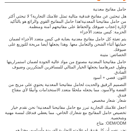
حامل مفاتيح معدنية
هل تبحثين عن مفاتيح فندقية مثالية تمثل علامتك التجارية؟ لا تبحثي أكثر
من حامل مفاتيحنا المعدنية!هذا حامل المفاتيح القوي والرائع هو بالتأكيد
لإثارة إعجاب ضيوفك والحفاظ على مفاتيحهم آمنة ومنظمة.
الحزمة: كيس متعدد الأجزاء
يتم تعبئة كل حامل مفاتيح معدنية بعناية في كيس متعدد الأجزاء لضمان
حمايتها أثناء الشحن والتعامل معها. وهذا يجعلها أيضا مريحة للتوزيع على
ضيوفك.
الخصائص: متينة
حامل مفاتيحنا المعدنية مصنوع من مواد عالية الجودة لضمان استمراريتها
وطول عمرهامما يجعلها الخيار المثالي للمسافرين المتكررين وضيوف
الفنادق.
اللون: فضي + أسود
التصميم الرقيق والحديث لحامل مفاتيحنا المعدنية يحتوي على مزيج من
الفضة والأسود، مما يجعله ملحقًا متعدد الاستخدامات وأنيقًا لأي مفتاح
فندق.
شعار: شعار مخصص
اجعل علامتك التجارية تبرز مع حامل مفاتيحنا المعدنية! نحن نقدم خيار
تخصيص حامل المفاتيح مع شعارك الخاص، مما يعطي فندقك لمسة مهنية
وشخصية.
OEM/ODM: متاح
نحن نفهم أن كل فندق له علامته التجارية الفريدة وأسلوبه، وهذا هو