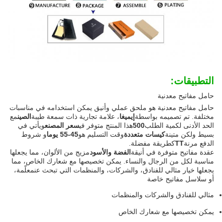
التطبيقات:
حامل مفاتيح معدنية
حامل مفاتيح معدنية هو ملحق عملي وأنيق يمكن استخدامه في مناسبات
مختلفة. تم تصميمه بواسطة
إيميغا
، علامة تجارية ذات سمعة طيبة
الصين
مع
الحد الأدنى لكمية الطلب
500
هذا المنتج متوفر في
سعر المصنع
ويأتي في
بسيط ولكن متينة
كيسات متعددة
وقت التسليم هو
45-55 يوما
و شروط
الدفع مرنة
TT
كطريقة مفضلة.
عقدة مفاتيح متوفرة في أنيقة
الفضة والأسود
مزيج من الألوان، مما يجعلها
مناسبة لكل من الرجال والنساء. يمكن تخصيصها مع شعارك الخاص، مما
يجعلها خيار مثالي للفنادق، والشركات، والمنظمات التي تبحث عنمعلّمة،
أو سلاسل مفاتيح خاصة
مثالي للفنادق والشركات والمنظمات
يمكن تخصيصها مع شعارك الخاص