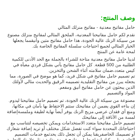
وصف المنتج:
حامل مفاتيح معدنية - مفاتيح منزلك المثالي
نقدم لكم حامل مفاتيحنا المعدنية، الملحق المثالي لمفاتيح منزلك مصنوع
من سبيكة الزنك عالية الجودة، هذا حامل مفاتيح متين وأنيقمما يجعلها
الخيار المثالي لجميع احتياجات سلسلة المفاتيح الخاصة بك.
لمحة عامة عن المنتج
لدينا حامل مفاتيح معدنية متاحة للشراء بالجملة مع الحد الأدنى للكمية
الطلبية من 500 قطعة. كل حامل مفاتيح يأتي بشكل فردي معبأة في
كيس متعدد،ضمان سلامته أثناء الشحن والتخزين.
تم تصميم حامل مفاتيح في شكل فريد، كما هو موضح في الصورة، مما
يجعله يبرز من مفاتيح التقليدية.تصميمه الرقيق والحديث مثالي لأولئك
الذين يبحثون عن حامل مفاتيح أنيق ومفعم.
المواد والتصميم
مصنوعة من سبيكة الزنك عالية الجودة، تم تصميم حامل مفاتيحنا ليدوم.
إن بناءه القوي يضمن أن مفاتيحك ستتم الاحتفاظ بها بأمان في مكانها،
ومنع أي فقدان عرضي.مزيج الزنك يوفر أيضاً نهاية لطيفة وملمسةإضافة
لمسة من الأناقة إلى مفاتيحك
تصميم حامل مفاتيحنا متعدد الاستخدامات ويمكن تخصيصه لتتناسب مع
احتياجاتك المحددة سواء كنت تفضل شكل مختلف أو تريد إضافة شعارك
أو تصميمك الخاصفريقنا يمكن أن تجعل ذلك يحدثمع خدمات التصميم
الخاصة بنا، يمكنك إنشاء حامل مفاتيح فريدة وذاتية تمثل علامتك التجارية