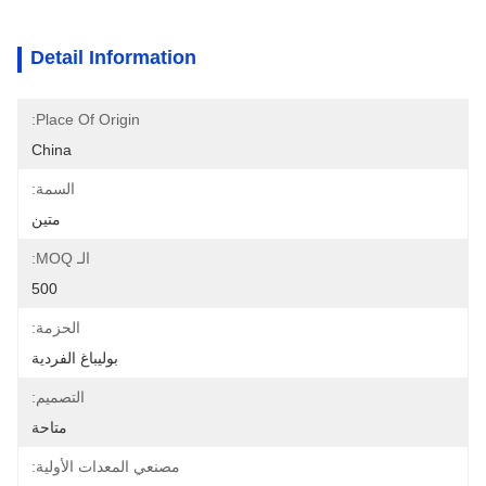
Detail Information
Place Of Origin:
China
السمة:
متين
الـ MOQ:
500
الحزمة:
بوليباغ الفردية
التصميم:
متاحة
مصنعي المعدات الأولية: