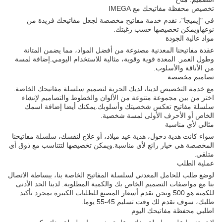
تخصيص محفظة مفاتيحك مع IMEGA
في "إيميجا"، نقدم خدمة مفاتيح مخصصة لجعل مفاتيحك فريدة من
نوعهاويمكن تخصيصها حسب رغبتك.
مواد عالية الجودة
عقدة مفاتيحنا المعدنية مصنوعة من أفضل المواد، مما يضمن المتانة
وطول العمر. المعدة قوية وقوية، مثالية للاستخدام اليومي.إضافة لمسة
من الأناقة والأسلوب.
تصاميم مخصصة
مع خدمة التخصيص لدينا، لديك الحرية لتصميم سلسلة مفاتيحك الخاصة.
اختر من بين مجموعة متنوعة من الألوان والخطوط والتصاميم لإنشاء
سلسلة مفاتيح تعكس شخصيتك وأسلوبك.يمكنك أيضا إضافة اسمك
الخاص أو الأحرف الأولى لمسة شخصية.
مثالي لأي مناسبة
سواء كانت هدية دخول، هدية عيد ميلاد، أو علاج لنفسك، سلسلة مفاتيحنا
المخصصة هي خيار رائع لأي مناسبة.ويمكن تخصيصها لتتناسب مع ذوق أي
متلقي.
عملية الطلب
لوضع طلب للحامل المعدني لسلسلة المفاتيح الخاصة بنا، ببساطة الاتصال
بنا مع مواصفات التصميم الخاص بك والكمية المطلوبة. لدينا الحد الأدنى
للكمية هو 500 ونحن نقدم أسعار المصنع للطلبات الكبيرة.بمجرد تأكيد
طلبك، سوف نقدم لك وقت تسليم 45-55 يوما.
اطلبي محفظة مفاتيحك اليوم