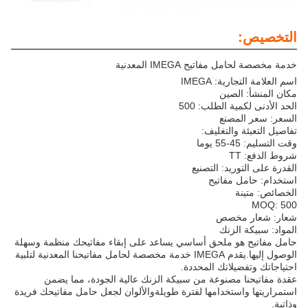
التخصيص:
خدمة مخصصة لحامل مفاتيح IMEGA المعدنية
اسم العلامة التجارية: IMEGA
مكان المنشأ: الصين
الحد الأدنى لكمية الطلب: 500
السعر: سعر المصنع
تفاصيل التعبئة والتغليف:
وقت التسليم: 45-55 يوما
شروط الدفع: TT
القدرة على التوريد: التصنيع
استخدام: حامل مفاتيح
الخصائص: متينة
MOQ: 500
شعار: شعار مخصص
المواد: سبيكة الزنك
حامل مفاتيح هو ملحق أساسي يساعد على إبقاء مفاتيحك منظمة وسهلة
الوصول إليها.يقدم IMEGA خدمة مخصصة لحامل مفاتيحنا المعدنية لتلبية
احتياجاتك وتفضيلاتك المحددة.
عقدة مفاتيحنا مصنوعة من سبيكة الزنك عالية الجودة، مما يضمن
استمراريتها واستخدامها لفترة طويلةوالألوان لجعل حامل مفاتيحك فريدة
وذاتية.