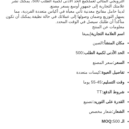
الترويجي المثالي لعملكمع الحد الأدنى لكمية الطلب 500، يمكنك نشر
علامتك التجارية إلى جمهور أوسع بسعر مصنع.
لدينا حامل مفاتيح معدنية تأتي معبأة في أكياس متعددة الفردية، مما
يسهل التوزيع وضمان وصولها إلى عملائك في حالة نظيفة.يمكنك أن تكون
متأكداً أن طلبك سيصل في الوقت المحدد.
معلومات عن المنتج
اسم العلامة التجارية
إيميغا
مكان المنشأ:
الصين
الحد الأدنى لكمية الطلب:
500
السعر:
سعر المصنع
تفاصيل العبوة:
كيسات متعددة
وقت التسليم:
45-55 يوما
شروط الدفع:
TT
القدرة على التوريد:
تصنيع
الشعار:
شعار مخصص
الـ MOQ:
500