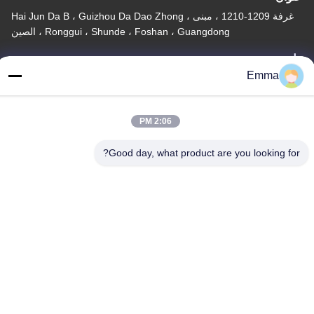
غرفة 1209-1210 ، مبنى Hai Jun Da B ، Guizhou Da Dao Zhong ،
Ronggui ، Shunde ، Foshan ، Guangdong ، الصين
تيل
Emma
86-15816904632
2:06 PM
Good day, what product are you looking for?
سياسة الخصوصية
|
خريطة الموقع
الصين جودة جيدة حامل سلسلة المفاتيح المعدنية المورد. حقوق الطبع
والنشر © -2026 SHUNDE IMEGA COMPANY LIMITED IMEGA
CO.,LIMITED . جميع الحقوق محفوظة.